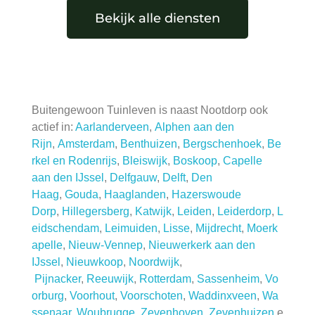
Bekijk alle diensten
Buitengewoon Tuinleven is naast Nootdorp ook
actief in:
Aarlanderveen
,
Alphen aan den
Rijn
,
Amsterdam
,
Benthuizen
,
Bergschenhoek
,
Be
rkel en Rodenrijs
,
Bleiswijk
,
Boskoop
,
Capelle
aan den IJssel
,
Delfgauw
,
Delft
,
Den
Haag
,
Gouda
,
Haaglanden
,
Hazerswoude
Dorp
,
Hillegersberg
,
Katwijk
,
Leiden
,
Leiderdorp
,
L
eidschendam
,
Leimuiden
,
Lisse
,
Mijdrecht
,
Moerk
apelle
,
Nieuw-Vennep
,
Nieuwerkerk aan den
IJssel
,
Nieuwkoop
,
Noordwijk
,
Pijnacker
,
Reeuwijk
,
Rotterdam
,
Sassenheim
,
Vo
orburg
,
Voorhout
,
Voorschoten
,
Waddinxveen
,
Wa
ssenaar
,
Woubrugge
,
Zevenhoven
,
Zevenhuizen
e