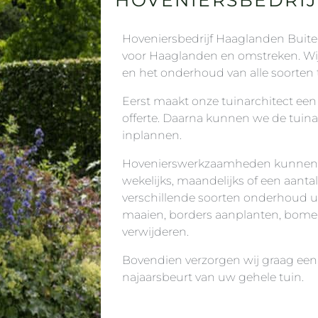
Hoveniersbedrijf Haaglanden Buite
voor Haaglanden en omstreken. Wij
en het onderhoud van alle soorten 
Eerst maakt onze tuinarchitect e
offerte. Daarna kunnen we de tuin
inplannen.
Hovenierswerkzaamheden kunnen pe
wekelijks, maandelijks of een aantal
verschillende soorten onderhoud ui
maaien, borders aanplanten, bome
verwijderen.
Bovendien verzorgen wij graag een 
najaarsbeurt van uw gehele tuin.