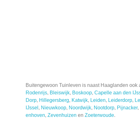
Buitengewoon Tuinleven is naast Haaglanden ook ac
Rodenrijs
,
Bleiswijk
,
Boskoop
,
Capelle aan den IJs
Dorp
,
Hillegersberg
,
Katwijk
,
Leiden
,
Leiderdorp
,
L
IJssel
,
Nieuwkoop
,
Noordwijk
,
Nootdorp
,
Pijnacker
,
enhoven
,
Zevenhuizen
en
Zoeterwoude
.