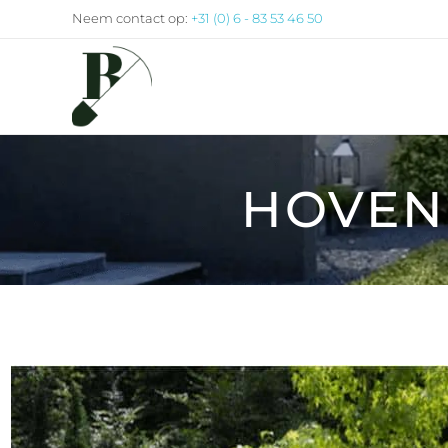
Neem contact op:
+31 (0) 6 - 83 53 46 50
Buitengewoon Tuinleven
Alles voor een mooie tuin onder één dak
HOVEN