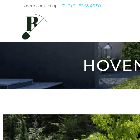
Neem contact op:
+31 (0) 6 - 83 53 46 50
Buitengewoon Tuinleven
Alles voor een mooie tuin onder één dak
HOVE