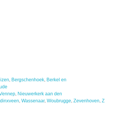
izen
,
Bergschenhoek
,
Berkel en
ude
Vennep
,
Nieuwerkerk aan den
dinxveen
,
Wassenaar
,
Woubrugge
,
Zevenhoven
,
Z