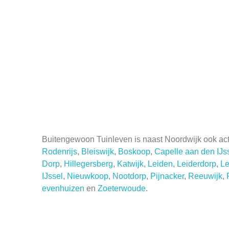
Buitengewoon Tuinleven is naast Noordwijk ook acti
Rodenrijs
,
Bleiswijk
,
Boskoop
,
Capelle aan den IJs
Dorp
,
Hillegersberg
,
Katwijk
,
Leiden
,
Leiderdorp
,
L
IJssel
,
Nieuwkoop
,
Nootdorp
,
Pijnacker
,
Reeuwijk
,
evenhuizen
en
Zoeterwoude
.