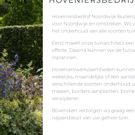
Hoveniersbedrijf Noordwijk Buiten
voor Noordwijk en omstreken. Wij 
het onderhoud van alle soorten tui
Eerst maakt onze tuinarchitect e
offerte. Daarna kunnen we de tuin
inplannen.
Hovenierswerkzaamheden kunnen pe
wekelijks, maandelijks of een aantal
verschillende soorten onderhoud ui
maaien, borders aanplanten, bome
verwijderen.
Bovendien verzorgen wij graag een 
najaarsbeurt van uw gehele tuin.