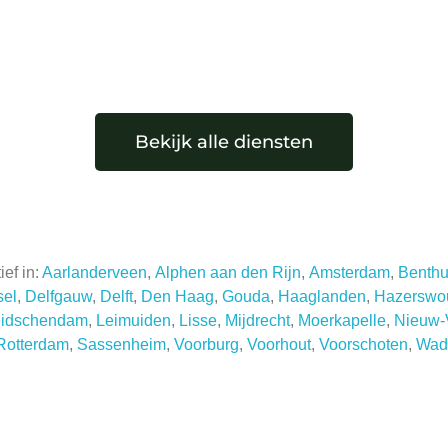
Bekijk alle diensten
ef in:
Aarlanderveen
,
Alphen aan den Rijn
,
Amsterdam
,
Benthu
sel
,
Delfgauw
,
Delft
,
Den Haag
,
Gouda
,
Haaglanden
,
Hazerswo
eidschendam
,
Leimuiden
,
Lisse
,
Mijdrecht
,
Moerkapelle
,
Nieuw-
Rotterdam
,
Sassenheim
,
Voorburg
,
Voorhout
,
Voorschoten
,
Wad