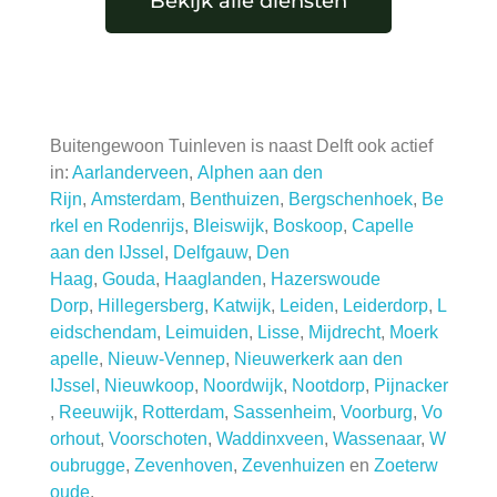
Bekijk alle diensten
Buitengewoon Tuinleven is naast Delft ook actief
in:
Aarlanderveen
,
Alphen aan den
Rijn
,
Amsterdam
,
Benthuizen
,
Bergschenhoek
,
Be
rkel en Rodenrijs
,
Bleiswijk
,
Boskoop
,
Capelle
aan den IJssel
,
Delfgauw
,
Den
Haag
,
Gouda
,
Haaglanden
,
Hazerswoude
Dorp
,
Hillegersberg
,
Katwijk
,
Leiden
,
Leiderdorp
,
L
eidschendam
,
Leimuiden
,
Lisse
,
Mijdrecht
,
Moerk
apelle
,
Nieuw-Vennep
,
Nieuwerkerk aan den
IJssel
,
Nieuwkoop
,
Noordwijk
,
Nootdorp
,
Pijnacker
,
Reeuwijk
,
Rotterdam
,
Sassenheim
,
Voorburg
,
Vo
orhout
,
Voorschoten
,
Waddinxveen
,
Wassenaar
,
W
oubrugge
,
Zevenhoven
,
Zevenhuizen
en
Zoeterw
oude
.